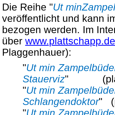
Die Reihe "
Ut minZampel
veröffentlicht und kann 
bezogen werden. Im Inte
über
www.plattschapp.d
Plaggenhauer):
"
Ut min Zampelbüd
Stauerviz
" (plattd
"
Ut min Zampelbüdel
Schlangendoktor
" (
"
Ut min Zampelbüdel