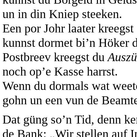
un in din Kniep steeken.
Een por Johr laater kreegst
kunnst dormet bi’n Höker d
Postbreev kreegst du
Auszü
noch op’e Kasse harrst.
Wenn du dormals wat weete
gohn un een vun de Beamte
Dat güng so’n Tid, denn k
de Bank: „Wir stellen auf 