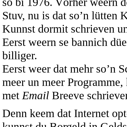
so bi 1976. Vörher weern d
Stuv, nu is dat so’n lütten
Kunnst dormit schrieven un
Eerst weern se bannich düe
billiger.
Eerst weer dat mehr so’n 
meer un meer Programme, 
met
Email
Breeve schriev
Denn keem dat Internet opt
kunnst du Borgeld in Geld