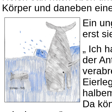
Körper und daneben eine
Ein un
erst s
„ Ich 
der An
verabr
Eierleg
halbe
Da kön